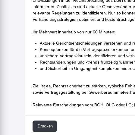
Entwicklungen in der Rechtsprechung des BGH und de
informieren. Zusätzlich sind aktuelle Gesetzesänderu
relevante Regelungen zu identifizieren. Nur so könne
Verhandlungsstrategien optimiert und kostenträchtig
Ihr Mehrwert innerhalb von nur 60 Minuten:
Aktuelle Gerichtsentscheidungen verstehen und r
Konsequenzen für die Vertragspraxis erkennen un
unsichere Vertragsklauseln identifizieren und ve
Rechtsänderungen und -trends frühzeitig wahrn
und Sicherheit im Umgang mit komplexen mietrec
Ziel ist es, Rechtssicherheit zu stärken, typische F
sowie Vertragsgestaltung bei Gewerberaummietverhäl
Relevante Entscheidungen vom BGH, OLG oder LG; 
Drucken