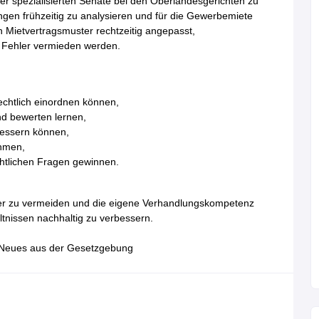
r spezialisierten Senate bei den Oberlandesgerichten zu
ngen frühzeitig zu analysieren und für die Gewerbemiete
n Mietvertragsmuster rechtzeitig angepasst,
e Fehler vermieden werden.
echtlich einordnen können,
d bewerten lernen,
rbessern können,
ehmen,
htlichen Fragen gewinnen.
ehler zu vermeiden und die eigene Verhandlungskompetenz
tnissen nachhaltig zu verbessern.
Neues aus der Gesetzgebung