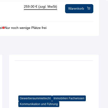
259.00
€ (zzgl. MwSt)
Warenkorb
ei
Nur noch wenige Plätze frei
mmobilien Fachwissen
ng
Gewerberaummietrecht