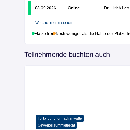
08.09.2026
Online
Dr. Ulrich Leo
Weitere Informationen
Plätze frei
Noch weniger als die Hälfte der Plätze fr
Teilnehmende buchten auch
chanwälte
Gewerberaummietrecht
I
recht
Kommunikation und Führu