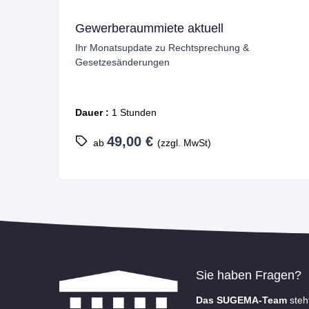
ete aktuell
Mediation und außerg
Streitbeilegung
zu Rechtsprechung &
Alternative Konfliktlösun
en
Dauer :
5 Stunden
499,00 €
(zzgl. MwSt)
ab
(zzgl.
Sie haben Fragen?
Das SUGEMA-Team
steh