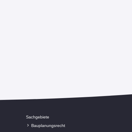
sicher
Gewerberaummietrecht kompakt
talten
Das Einsteigerseminar für Praktiker
Dauer :
7 Stunden
799,00 €
ab
(zzgl. MwSt)
Sachgebiete
Bauplanungsrecht