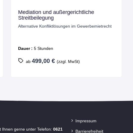
erichtliche
Gewerberaummietverträge 
verhandeln und optimal ges
gen im Gewerbemietrecht
Dauer :
7 Stunden
799,00 €
 MwSt)
ab
(zzgl. MwSt)
Impressum
t Ihnen gerne unter Telefon:
0621
Barrierefreiheit