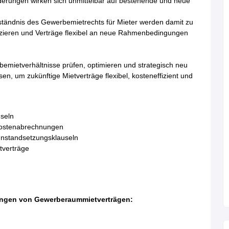
derungen wirken sich unmittelbar auf bestehende und neue
ständnis des Gewerbemietrechts für Mieter werden damit zu
duzieren und Verträge flexibel an neue Rahmenbedingungen
bemietverhältnisse prüfen, optimieren und strategisch neu
en, um zukünftige Mietverträge flexibel, kosteneffizient und
seln
skostenabrechnungen
Instandsetzungsklauseln
tverträge
ungen von Gewerberaummietverträgen: