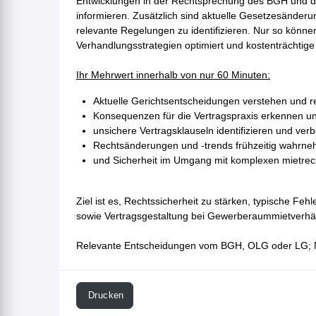
Entwicklungen in der Rechtsprechung des BGH und de
informieren. Zusätzlich sind aktuelle Gesetzesänderu
relevante Regelungen zu identifizieren. Nur so könne
Verhandlungsstrategien optimiert und kostenträchtig
Ihr Mehrwert innerhalb von nur 60 Minuten:
Aktuelle Gerichtsentscheidungen verstehen und r
Konsequenzen für die Vertragspraxis erkennen un
unsichere Vertragsklauseln identifizieren und ve
Rechtsänderungen und -trends frühzeitig wahrn
und Sicherheit im Umgang mit komplexen mietrec
Ziel ist es, Rechtssicherheit zu stärken, typische F
sowie Vertragsgestaltung bei Gewerberaummietverhäl
Relevante Entscheidungen vom BGH, OLG oder LG; 
Drucken