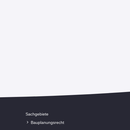
Textform in der Gewerberaummiete
Strategien für eine rechtssichere
Vertragsgestaltung
Dauer :
8 Stunden
799,00 €
ab
(zzgl. MwSt)
Sachgebiete
Bauplanungsrecht