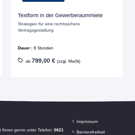
Erbbaurecht verstehen
Grundlagen, Gestaltungsspielräume und
strategische Nutzung für die Immobilienpraxis
Dauer :
4 Stunden
359,00 €
ab
(zzgl. MwSt)
Impressum
t Ihnen gerne unter Telefon:
0621
Barrierefreiheit