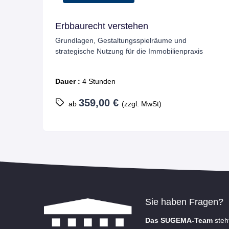
Textform in der Gewerberaummiete
nd
Strategien für eine rechtssichere
npraxis
Vertragsgestaltung
Dauer :
8 Stunden
799,00 €
ab
(zzgl. MwSt)
Sie haben Fragen?
Das SUGEMA-Team
steh