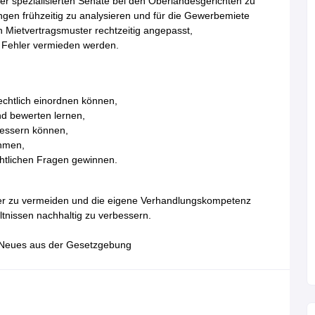
r spezialisierten Senate bei den Oberlandesgerichten zu
ngen frühzeitig zu analysieren und für die Gewerbemiete
n Mietvertragsmuster rechtzeitig angepasst,
e Fehler vermieden werden.
echtlich einordnen können,
d bewerten lernen,
rbessern können,
ehmen,
htlichen Fragen gewinnen.
ehler zu vermeiden und die eigene Verhandlungskompetenz
tnissen nachhaltig zu verbessern.
Neues aus der Gesetzgebung