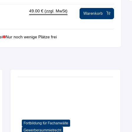
49.00
€ (zzgl. MwSt)
Warenkorb
ei
Nur noch wenige Plätze frei
Baurecht
Fortbildung für Fachanwälte
Immobilien und WEG-Recht
Immobilien Fachwissen